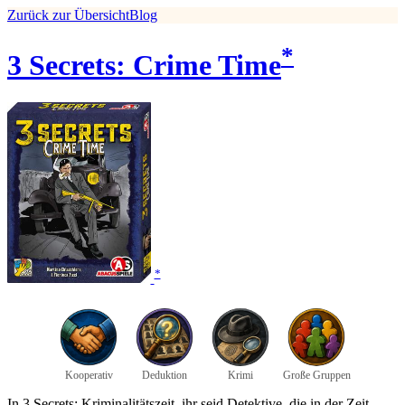
Zurück zur Übersicht
Blog
*
3 Secrets: Crime Time
*
Kooperativ
Deduktion
Krimi
Große Gruppen
In 3 Secrets: Kriminalitätszeit, ihr seid Detektive, die in der Zeit