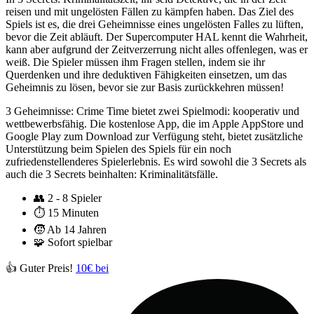
reisen und mit ungelösten Fällen zu kämpfen haben. Das Ziel des
Spiels ist es, die drei Geheimnisse eines ungelösten Falles zu lüften,
bevor die Zeit abläuft. Der Supercomputer HAL kennt die Wahrheit,
kann aber aufgrund der Zeitverzerrung nicht alles offenlegen, was er
weiß. Die Spieler müssen ihm Fragen stellen, indem sie ihr
Querdenken und ihre deduktiven Fähigkeiten einsetzen, um das
Geheimnis zu lösen, bevor sie zur Basis zurückkehren müssen!
3 Geheimnisse: Crime Time bietet zwei Spielmodi: kooperativ und
wettbewerbsfähig. Die kostenlose App, die im Apple AppStore und
Google Play zum Download zur Verfügung steht, bietet zusätzliche
Unterstützung beim Spielen des Spiels für ein noch
zufriedenstellenderes Spielerlebnis. Es wird sowohl die 3 Secrets als
auch die 3 Secrets beinhalten: Kriminalitätsfälle.
👥
2 - 8 Spieler
⏱️
15 Minuten
🧒
Ab 14 Jahren
🧩
Sofort spielbar
👍 Guter Preis!
10€ bei