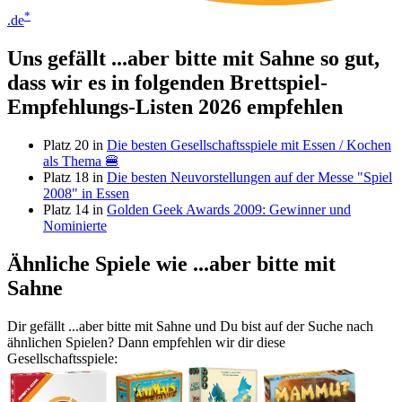
*
.de
Uns gefällt ...aber bitte mit Sahne so gut,
dass wir es in folgenden Brettspiel-
Empfehlungs-Listen 2026 empfehlen
Platz 20 in
Die besten Gesellschaftsspiele mit Essen / Kochen
als Thema 🍔
Platz 18 in
Die besten Neuvorstellungen auf der Messe "Spiel
2008" in Essen
Platz 14 in
Golden Geek Awards 2009: Gewinner und
Nominierte
Ähnliche Spiele wie ...aber bitte mit
Sahne
Dir gefällt ...aber bitte mit Sahne und Du bist auf der Suche nach
ähnlichen Spielen? Dann empfehlen wir dir diese
Gesellschaftsspiele: