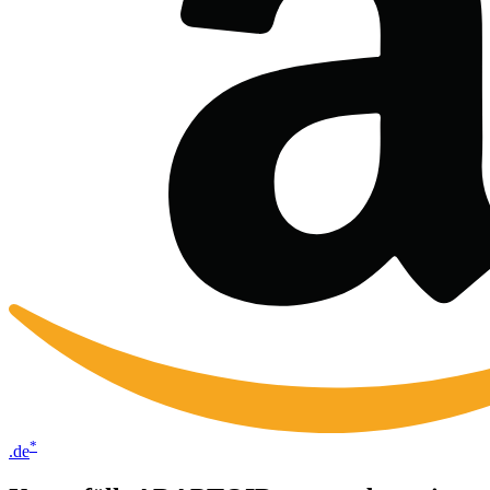
*
.de