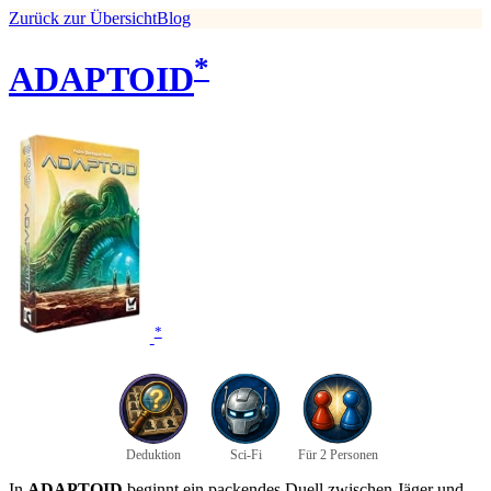
Zurück zur Übersicht
Blog
*
ADAPTOID
*
Deduktion
Sci-Fi
Für 2 Personen
In
ADAPTOID
beginnt ein packendes Duell zwischen Jäger und