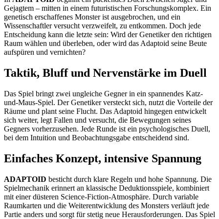
Gejagtem – mitten in einem futuristischen Forschungskomplex. Ein
genetisch erschaffenes Monster ist ausgebrochen, und ein
Wissenschaftler versucht verzweifelt, zu entkommen. Doch jede
Entscheidung kann die letzte sein: Wird der Genetiker den richtigen
Raum wählen und überleben, oder wird das Adaptoid seine Beute
aufspüren und vernichten?
Taktik, Bluff und Nervenstärke im Duell
Das Spiel bringt zwei ungleiche Gegner in ein spannendes Katz-
und-Maus-Spiel. Der Genetiker versteckt sich, nutzt die Vorteile der
Räume und plant seine Flucht. Das Adaptoid hingegen entwickelt
sich weiter, legt Fallen und versucht, die Bewegungen seines
Gegners vorherzusehen. Jede Runde ist ein psychologisches Duell,
bei dem Intuition und Beobachtungsgabe entscheidend sind.
Einfaches Konzept, intensive Spannung
ADAPTOID
besticht durch klare Regeln und hohe Spannung. Die
Spielmechanik erinnert an klassische Deduktionsspiele, kombiniert
mit einer düsteren Science-Fiction-Atmosphäre. Durch variable
Raumkarten und die Weiterentwicklung des Monsters verläuft jede
Partie anders und sorgt für stetig neue Herausforderungen. Das Spiel