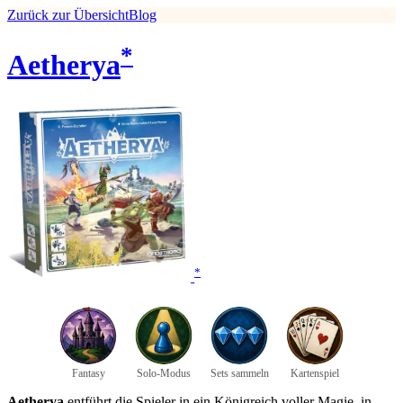
Zurück zur Übersicht
Blog
*
Aetherya
*
Fantasy
Solo-Modus
Sets sammeln
Kartenspiel
Aetherya
entführt die Spieler in ein Königreich voller Magie, in