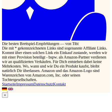
Die besten Brettspiel-Empfehlungen — von Tibi
Die mit * gekennzeichneten Links sind sogenannte Affiliate Links.
Kommt über einen solchen Link ein Einkauf zustande, werden wir
mit einer Provision beteiligt - bspw. als Amazon-Partner verdienen
wir an qualifizierten Verkäufen. Für Dich entstehen dabei keine
Mehrkosten. Wo, wann und wie Du ein Produkt kaufst, bleibt
natürlich Dir überlassen. Amazon und das Amazon-Logo sind
Warenzeichen von Amazon.com, Inc. oder seinen
Tochtergesellschaften.
Startseite
Impressum
Datenschutz
Kontakt
×