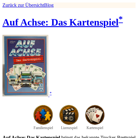
Zurück zur Übersicht
Blog
*
Auf Achse: Das Kartenspiel
*
Familienspiel
Lizenzspiel
Kartenspiel
Auf Achse: Das Kartenspiel
bringt das bekannte Trucker-Brettspiel