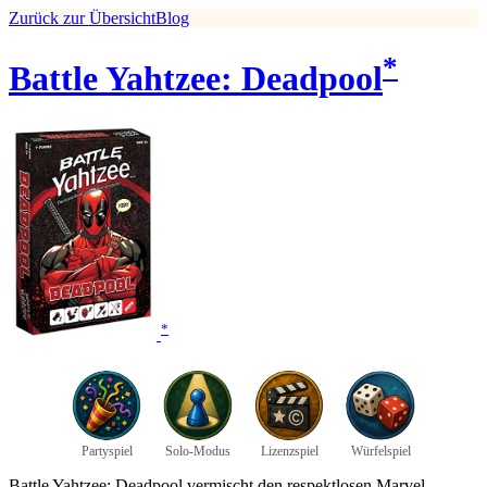
Zurück zur Übersicht
Blog
*
Battle Yahtzee: Deadpool
*
Partyspiel
Solo-Modus
Lizenzspiel
Würfelspiel
Battle Yahtzee: Deadpool vermischt den respektlosen Marvel-