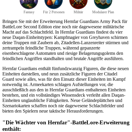
Fantasy
Für 2 Personen
Militär
Modularer Plan
Bringen Sie mit der Erweiterung Hernfar Guardians Army Pack für
BattleLore Second Edition eine noch nie dagewesene militärische
Macht auf das Schlachtfeld. In Hernfar Guardians findest du vier
neue Daqan-Einheitstypen: Kampfmagier von Greyhaven schirmen
deine Truppen mit Zaubern ab, Zitadellen-Lanzenreiter stürmen und
zertrampeln feindliche Truppen, während gepanzerte
eisenbeschlagene Automaten und riesige Belagerungsgolems den
feindlichen Angriffen standhalten und brutale Angriffe ausführen.
Hernfar Guardians enthält fünfundzwanzig Figuren, die diese neuen
Einheiten darstellen, und neun zusätzliche Figuren der Citadel
Guard sowie alles, was für den Einsatz dieser Einheiten im Kampf
notwendig ist. Armeekarten schlagen Aufstellungen vor, die
ausschließlich aus den in Hernfar Guardians enthaltenen Einheiten
bestehen, und ein vollständiges Wissensdeck verleiht allen Daqan-
Einheiten unglaubliche Fähigkeiten. Neue Geländeplättchen und
Szenariokarten schaffen noch nie dagewesene Schlachtfelder und
bieten den Spielern neue taktische Herausforderungen.
"Die Wächter von Hernfar"-BattleLore-Erweiterung
enthält: