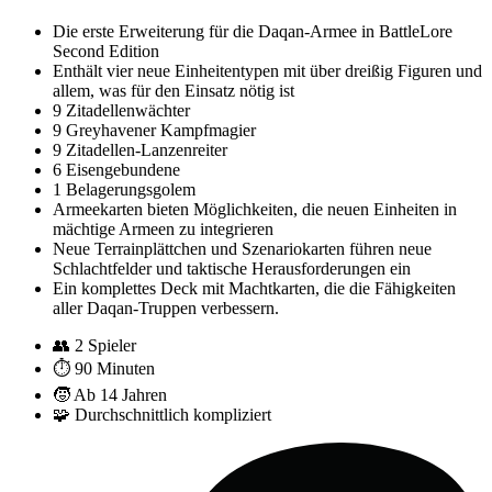
Die erste Erweiterung für die Daqan-Armee in BattleLore
Second Edition
Enthält vier neue Einheitentypen mit über dreißig Figuren und
allem, was für den Einsatz nötig ist
9 Zitadellenwächter
9 Greyhavener Kampfmagier
9 Zitadellen-Lanzenreiter
6 Eisengebundene
1 Belagerungsgolem
Armeekarten bieten Möglichkeiten, die neuen Einheiten in
mächtige Armeen zu integrieren
Neue Terrainplättchen und Szenariokarten führen neue
Schlachtfelder und taktische Herausforderungen ein
Ein komplettes Deck mit Machtkarten, die die Fähigkeiten
aller Daqan-Truppen verbessern.
👥
2 Spieler
⏱️
90 Minuten
🧒
Ab 14 Jahren
🧩
Durchschnittlich kompliziert