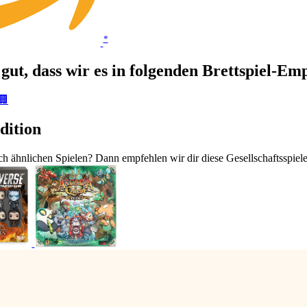
*
o gut, dass wir es in folgenden Brettspiel-E
🏢
dition
ach ähnlichen Spielen? Dann empfehlen wir dir diese Gesellschaftsspiele