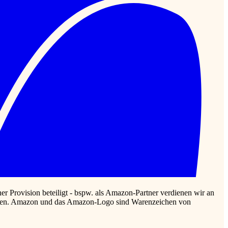
r Provision beteiligt - bspw. als Amazon-Partner verdienen wir an
rlassen. Amazon und das Amazon-Logo sind Warenzeichen von