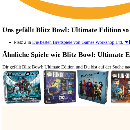
Uns gefällt Blitz Bowl: Ultimate Edition s
Platz 2 in
Die besten Brettspiele von Games Workshop Ltd. 🏴󠁧󠁢󠁥󠁮󠁧
Ähnliche Spiele wie Blitz Bowl: Ultimate E
Dir gefällt Blitz Bowl: Ultimate Edition und Du bist auf der Suche n