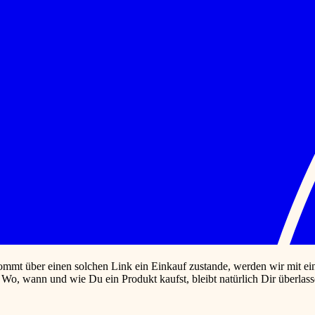
ommt über einen solchen Link ein Einkauf zustande, werden wir mit eine
n. Wo, wann und wie Du ein Produkt kaufst, bleibt natürlich Dir übe