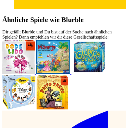
Ähnliche Spiele wie Blurble
Dir gefällt Blurble und Du bist auf der Suche nach ähnlichen
Spielen? Dann empfehlen wir dir diese Gesellschaftsspiele: