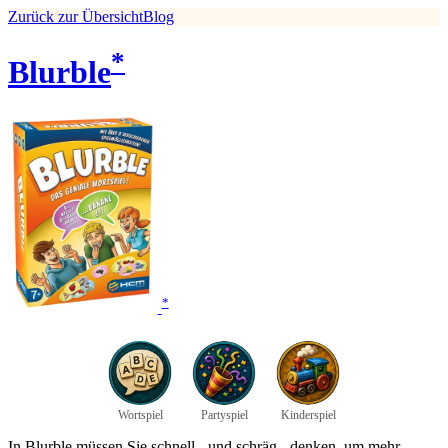
Zurück zur Übersicht
Blog
*
Blurble
*
Wortspiel
Partyspiel
Kinderspiel
In Blurble müssen Sie schnell - und schräg - denken, um mehr