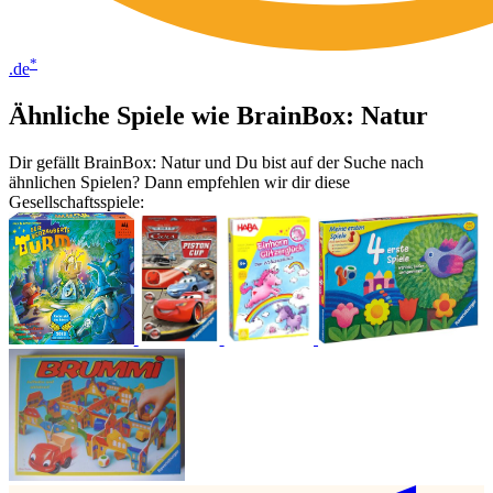
*
.de
Ähnliche Spiele wie BrainBox: Natur
Dir gefällt BrainBox: Natur und Du bist auf der Suche nach
ähnlichen Spielen? Dann empfehlen wir dir diese
Gesellschaftsspiele: