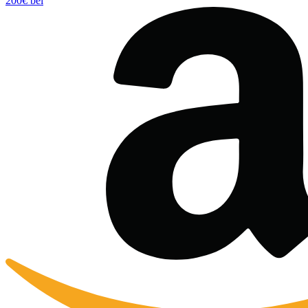
200€ bei