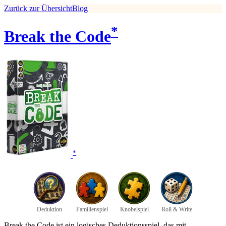
Zurück zur Übersicht
Blog
*
Break the Code
*
Deduktion
Familienspiel
Knobelspiel
Roll & Write
Break the Code ist ein logisches Deduktionsspiel, das mit