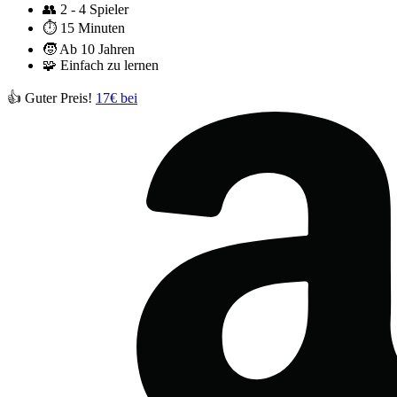
👥
2 - 4 Spieler
⏱️
15 Minuten
🧒
Ab 10 Jahren
🧩
Einfach zu lernen
👍 Guter Preis!
17€ bei