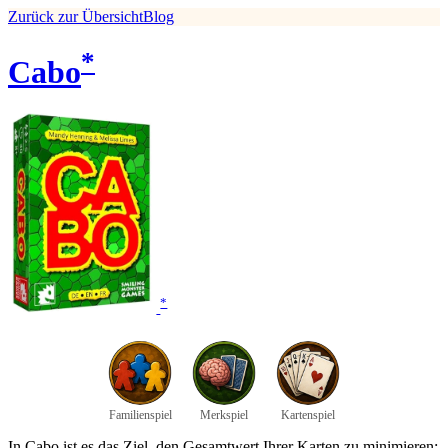
Zurück zur Übersicht
Blog
*
Cabo
*
Familienspiel
Merkspiel
Kartenspiel
In Cabo ist es das Ziel, den Gesamtwert Ihrer Karten zu minimieren;