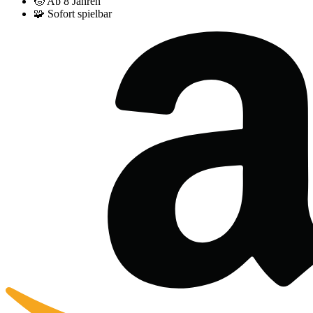
🧒
Ab 8 Jahren
🧩
Sofort spielbar