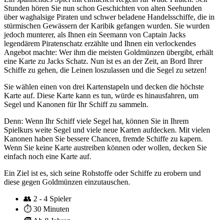
Stunden hören Sie nun schon Geschichten von alten Seehunden
über waghalsige Piraten und schwer beladene Handelsschiffe, die in
stürmischen Gewässern der Karibik gefangen wurden. Sie wurden
jedoch munterer, als Ihnen ein Seemann von Captain Jacks
legendärem Piratenschatz erzählte und Ihnen ein verlockendes
Angebot machte: Wer ihm die meisten Goldmünzen übergibt, erhält
eine Karte zu Jacks Schatz. Nun ist es an der Zeit, an Bord Ihrer
Schiffe zu gehen, die Leinen loszulassen und die Segel zu setzen!
Sie wählen einen von drei Kartenstapeln und decken die höchste
Karte auf. Diese Karte kann es tun, würde es hinausfahren, um
Segel und Kanonen für Ihr Schiff zu sammeln.
Denn: Wenn Ihr Schiff viele Segel hat, können Sie in Ihrem
Spielkurs weite Segel und viele neue Karten aufdecken. Mit vielen
Kanonen haben Sie bessere Chancen, fremde Schiffe zu kapern.
Wenn Sie keine Karte austreiben können oder wollen, decken Sie
einfach noch eine Karte auf.
Ein Ziel ist es, sich seine Rohstoffe oder Schiffe zu erobern und
diese gegen Goldmünzen einzutauschen.
👥
2 - 4 Spieler
⏱️
30 Minuten