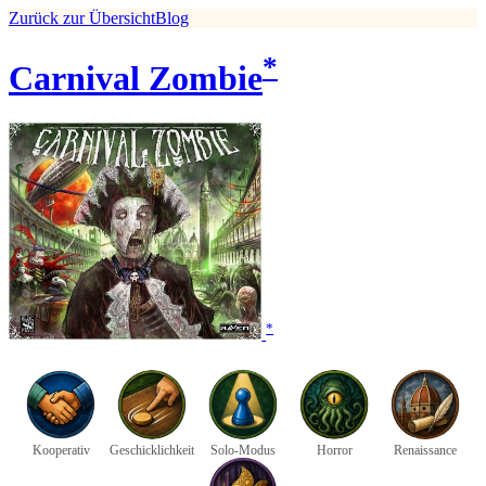
Zurück zur Übersicht
Blog
*
Carnival Zombie
*
Kooperativ
Geschicklichkeit
Solo-Modus
Horror
Renaissance