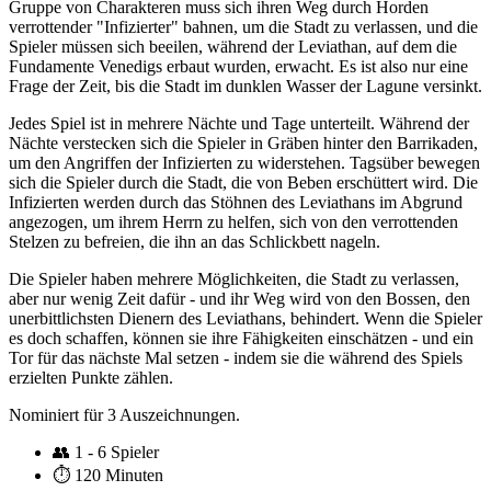
Gruppe von Charakteren muss sich ihren Weg durch Horden
verrottender "Infizierter" bahnen, um die Stadt zu verlassen, und die
Spieler müssen sich beeilen, während der Leviathan, auf dem die
Fundamente Venedigs erbaut wurden, erwacht. Es ist also nur eine
Frage der Zeit, bis die Stadt im dunklen Wasser der Lagune versinkt.
Jedes Spiel ist in mehrere Nächte und Tage unterteilt. Während der
Nächte verstecken sich die Spieler in Gräben hinter den Barrikaden,
um den Angriffen der Infizierten zu widerstehen. Tagsüber bewegen
sich die Spieler durch die Stadt, die von Beben erschüttert wird. Die
Infizierten werden durch das Stöhnen des Leviathans im Abgrund
angezogen, um ihrem Herrn zu helfen, sich von den verrottenden
Stelzen zu befreien, die ihn an das Schlickbett nageln.
Die Spieler haben mehrere Möglichkeiten, die Stadt zu verlassen,
aber nur wenig Zeit dafür - und ihr Weg wird von den Bossen, den
unerbittlichsten Dienern des Leviathans, behindert. Wenn die Spieler
es doch schaffen, können sie ihre Fähigkeiten einschätzen - und ein
Tor für das nächste Mal setzen - indem sie die während des Spiels
erzielten Punkte zählen.
Nominiert für 3 Auszeichnungen.
👥
1 - 6 Spieler
⏱️
120 Minuten