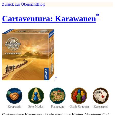
Zurück zur Übersicht
Blog
*
Cartaventura: Karawanen
*
Kooperativ
Solo-Modus
Kampagne
Große Gruppen
Kartenspiel
Cartaventura: Karawanen ist ein narratives Karten-Abenteuer für 1–