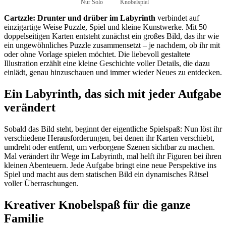
Nur Solo
Knobelspiel
Cartzzle: Drunter und drüber im Labyrinth
verbindet auf
einzigartige Weise Puzzle, Spiel und kleine Kunstwerke. Mit 50
doppelseitigen Karten entsteht zunächst ein großes Bild, das ihr wie
ein ungewöhnliches Puzzle zusammensetzt – je nachdem, ob ihr mit
oder ohne Vorlage spielen möchtet. Die liebevoll gestaltete
Illustration erzählt eine kleine Geschichte voller Details, die dazu
einlädt, genau hinzuschauen und immer wieder Neues zu entdecken.
Ein Labyrinth, das sich mit jeder Aufgabe
verändert
Sobald das Bild steht, beginnt der eigentliche Spielspaß: Nun löst ihr
verschiedene Herausforderungen, bei denen ihr Karten verschiebt,
umdreht oder entfernt, um verborgene Szenen sichtbar zu machen.
Mal verändert ihr Wege im Labyrinth, mal helft ihr Figuren bei ihren
kleinen Abenteuern. Jede Aufgabe bringt eine neue Perspektive ins
Spiel und macht aus dem statischen Bild ein dynamisches Rätsel
voller Überraschungen.
Kreativer Knobelspaß für die ganze
Familie