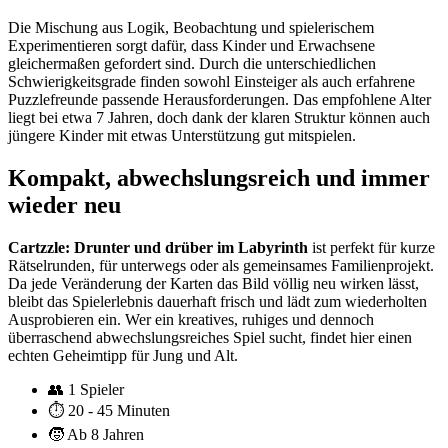
Die Mischung aus Logik, Beobachtung und spielerischem
Experimentieren sorgt dafür, dass Kinder und Erwachsene
gleichermaßen gefordert sind. Durch die unterschiedlichen
Schwierigkeitsgrade finden sowohl Einsteiger als auch erfahrene
Puzzlefreunde passende Herausforderungen. Das empfohlene Alter
liegt bei etwa 7 Jahren, doch dank der klaren Struktur können auch
jüngere Kinder mit etwas Unterstützung gut mitspielen.
Kompakt, abwechslungsreich und immer
wieder neu
Cartzzle: Drunter und drüber im Labyrinth
ist perfekt für kurze
Rätselrunden, für unterwegs oder als gemeinsames Familienprojekt.
Da jede Veränderung der Karten das Bild völlig neu wirken lässt,
bleibt das Spielerlebnis dauerhaft frisch und lädt zum wiederholten
Ausprobieren ein. Wer ein kreatives, ruhiges und dennoch
überraschend abwechslungsreiches Spiel sucht, findet hier einen
echten Geheimtipp für Jung und Alt.
👥
1 Spieler
⏱️
20 - 45 Minuten
🧒
Ab 8 Jahren