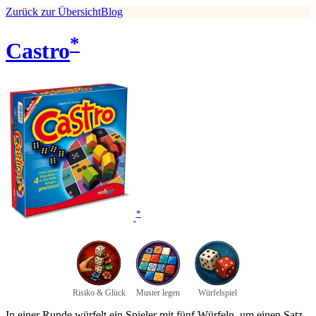
Zurück zur Übersicht
Blog
*
Castro
*
Risiko & Glück
Muster legen
Würfelspiel
In einer Runde würfelt ein Spieler mit fünf Würfeln, um einen Satz