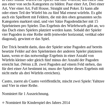
aus einer von sechs Kategorien zu bilden: Paar einer Art, Drei einer
Art, Vier einer Art, Full House, Straight und Poker. Er kann alle
oder einen Teil der Würfel bis zu fünf Mal erneut würfeln. Es gibt
auch ein Spielbrett mit Feldern, die mit den oben genannten sechs
Kategorien markiert sind, und vier Sätze Pagodendächer mit 15
Spielsteinen pro Spieler. Das Ergebnis des Würfelwurfs gibt an, wo
das Dach eines Spielers platziert werden kann. Sobald der Spieler
vier Pagoden in eine Reihe stellt (entweder horizontal, vertikal oder
diagonal), gewinnt er das Spiel.
Der Trick besteht darin, dass der Spieler seine Pagoden auf bereits
besetzte Felder auf den Spielsteinen der anderen Spieler platzieren
kann, wenn er das notwendige Ergebnis in einer Anzahl von
Würfeln kleiner oder gleich fünf minus der Anzahl der Pagoden
erreicht hat. (Wenn z.B. zwei Pagoden auf einem Feld stehen, das
für drei einer Art bestimmt ist, muss der Spieler dieses Ergebnis mit
nicht mehr als drei Würfeln erreichen).
Castro, zuerst als Cuatro veröffentlicht, mischt zwei Spiele: Yahtzee
und Vier in einer Reihe.
Nominiert für 1 Auszeichnung.
⭐️ Nominiert für Kinderspiel des Jahres 2014