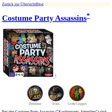
Zurück zur Übersicht
Blog
*
Costume Party Assassins
*
Deduktion
Krimi
Große Gruppen
Bei den Costume Party Assassins ("Kostümparty-Attentäter") sind