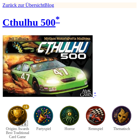
Zurück zur Übersicht
Blog
*
Cthulhu 500
*
+1
🇺🇸
Origins Awards
Partyspiel
Horror
Rennspiel
Thematisch
Best Traditional
Card Game