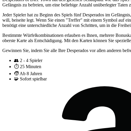
Gefängnis zu befreien, um eine beliebige Anzahl unüberlegter Taten z
Jeder Spieler hat zu Beginn des Spiels fünf Desperados im Gefängnis,
will, beiseite legt. Wenn Sie einen "Treffer" mit einem Symbol auf e
benötigt eine unterschiedliche Anzahl von Schritten, um in die Freihe
Bestimmte Würfelkombinationen erlauben es Ihnen, mehrere Bonuskart
oberste Karte als Entschädigung. Mit den Karten können Sie speziel
Gewinnen Sie, indem Sie alle Ihre Desperados vor allen anderen befrei
👥
2 - 4 Spieler
⏱️
25 Minuten
🧒
Ab 8 Jahren
🧩
Sofort spielbar