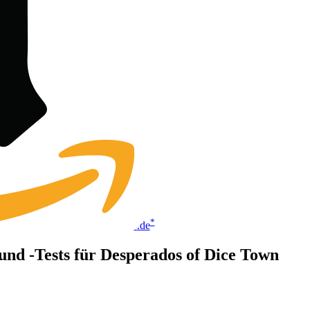
*
.de
 und -Tests für Desperados of Dice Town