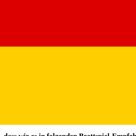
, dass wir es in folgenden Brettspiel-Empf