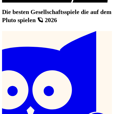
Die besten Gesellschaftsspiele die auf dem
Pluto spielen 🪐 2026