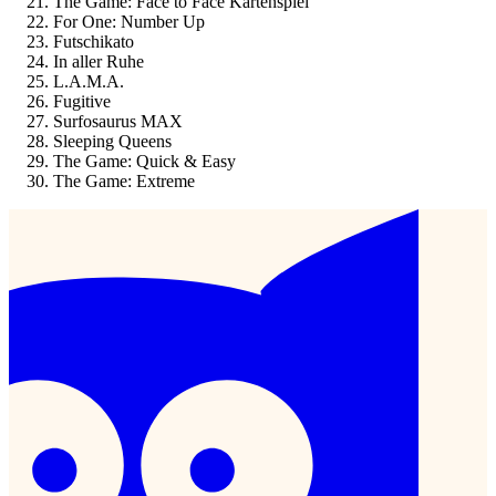
The Game: Face to Face Kartenspiel
For One: Number Up
Futschikato
In aller Ruhe
L.A.M.A.
Fugitive
Surfosaurus MAX
Sleeping Queens
The Game: Quick & Easy
The Game: Extreme