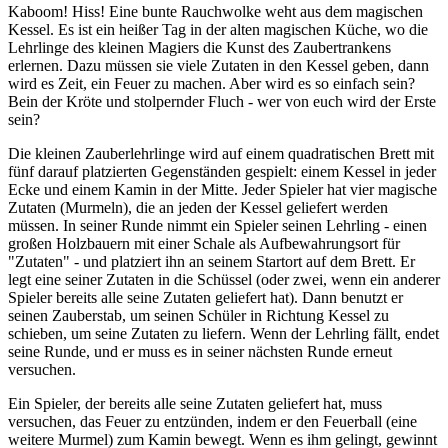
Kaboom! Hiss! Eine bunte Rauchwolke weht aus dem magischen
Kessel. Es ist ein heißer Tag in der alten magischen Küche, wo die
Lehrlinge des kleinen Magiers die Kunst des Zaubertrankens
erlernen. Dazu müssen sie viele Zutaten in den Kessel geben, dann
wird es Zeit, ein Feuer zu machen. Aber wird es so einfach sein?
Bein der Kröte und stolpernder Fluch - wer von euch wird der Erste
sein?
Die kleinen Zauberlehrlinge wird auf einem quadratischen Brett mit
fünf darauf platzierten Gegenständen gespielt: einem Kessel in jeder
Ecke und einem Kamin in der Mitte. Jeder Spieler hat vier magische
Zutaten (Murmeln), die an jeden der Kessel geliefert werden
müssen. In seiner Runde nimmt ein Spieler seinen Lehrling - einen
großen Holzbauern mit einer Schale als Aufbewahrungsort für
"Zutaten" - und platziert ihn an seinem Startort auf dem Brett. Er
legt eine seiner Zutaten in die Schüssel (oder zwei, wenn ein anderer
Spieler bereits alle seine Zutaten geliefert hat). Dann benutzt er
seinen Zauberstab, um seinen Schüler in Richtung Kessel zu
schieben, um seine Zutaten zu liefern. Wenn der Lehrling fällt, endet
seine Runde, und er muss es in seiner nächsten Runde erneut
versuchen.
Ein Spieler, der bereits alle seine Zutaten geliefert hat, muss
versuchen, das Feuer zu entzünden, indem er den Feuerball (eine
weitere Murmel) zum Kamin bewegt. Wenn es ihm gelingt, gewinnt