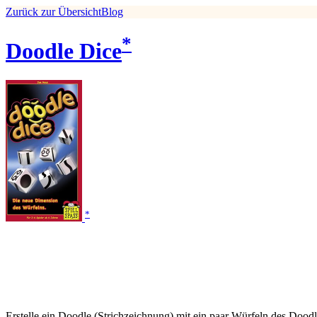
Zurück zur Übersicht
Blog
*
Doodle Dice
*
Erstelle ein Doodle (Strichzeichnung) mit ein paar Würfeln des Doodl