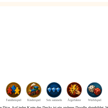
Familienspiel
Kinderspiel
Sets sammeln
Ärgerfaktor
Würfelspiel
e Dice. Auf jeder Karte des Decks ist ein anderes Doodle abgebildet. 