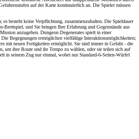
efahrenstufen auf der Karte kontinuierlich an. Die Spieler müssen
n; es besteht keine Verpflichtung, zusammenzuhalten. Die Spieldauer
-Brettspiel, und Sie bringen Ihre Erfahrung und Gegenstände aus
 Mission anzugehen. Dungeon Degenerates spielt in einer
Die Begegnungen ermöglichen vielfältige Interaktionsmöglichkeiten;
s mit neuen Fertigkeiten ermöglicht. Sie sind immer in Gefahr - die
n, um ihre Route und ihr Tempo zu wählen, oder sie teilen sich auf
felt in seinem Zug nur einmal, wobei nur Standard-6-Seiten-Würfel