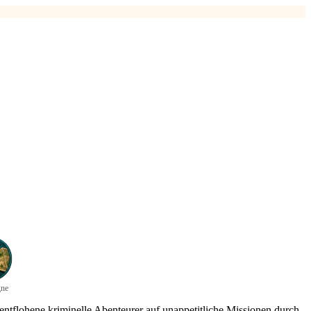
ne
ntflohene kriminelle Abenteurer auf unappetitliche Missionen durch