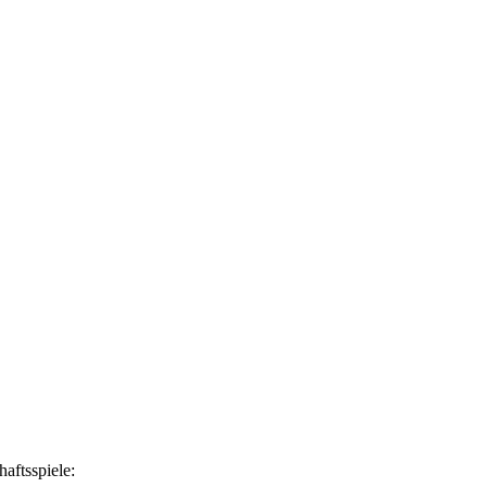
aftsspiele: