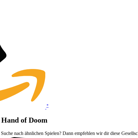
*
: Hand of Doom
Suche nach ähnlichen Spielen? Dann empfehlen wir dir diese Gesellsch