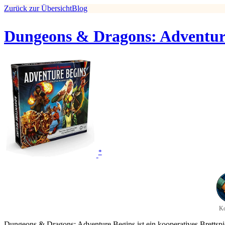
Zurück zur Übersicht
Blog
Dungeons & Dragons: Adventur
*
Ko
Dungeons & Dragons: Adventure Begins ist ein kooperatives Brettspie