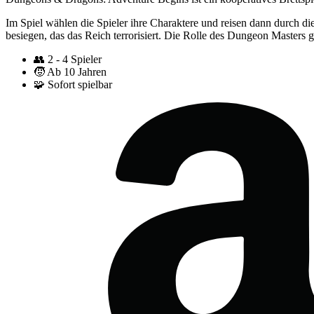
Im Spiel wählen die Spieler ihre Charaktere und reisen dann durch
besiegen, das das Reich terrorisiert. Die Rolle des Dungeon Masters ge
👥
2 - 4 Spieler
🧒
Ab 10 Jahren
🧩
Sofort spielbar