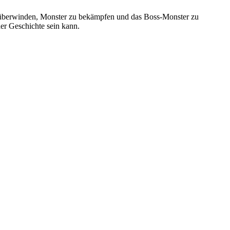
u überwinden, Monster zu bekämpfen und das Boss-Monster zu
der Geschichte sein kann.