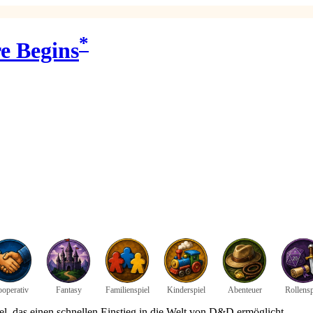
*
e Begins
operativ
Fantasy
Familienspiel
Kinderspiel
Abenteuer
Rollensp
l, das einen schnellen Einstieg in die Welt von D&D ermöglicht.