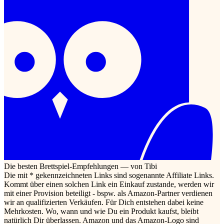
Die besten Brettspiel-Empfehlungen — von Tibi
Die mit * gekennzeichneten Links sind sogenannte Affiliate Links.
Kommt über einen solchen Link ein Einkauf zustande, werden wir
mit einer Provision beteiligt - bspw. als Amazon-Partner verdienen
wir an qualifizierten Verkäufen. Für Dich entstehen dabei keine
Mehrkosten. Wo, wann und wie Du ein Produkt kaufst, bleibt
natürlich Dir überlassen. Amazon und das Amazon-Logo sind