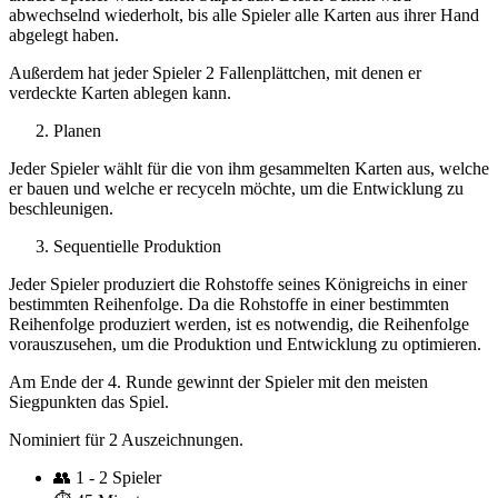
abwechselnd wiederholt, bis alle Spieler alle Karten aus ihrer Hand
abgelegt haben.
Außerdem hat jeder Spieler 2 Fallenplättchen, mit denen er
verdeckte Karten ablegen kann.
Planen
Jeder Spieler wählt für die von ihm gesammelten Karten aus, welche
er bauen und welche er recyceln möchte, um die Entwicklung zu
beschleunigen.
Sequentielle Produktion
Jeder Spieler produziert die Rohstoffe seines Königreichs in einer
bestimmten Reihenfolge. Da die Rohstoffe in einer bestimmten
Reihenfolge produziert werden, ist es notwendig, die Reihenfolge
vorauszusehen, um die Produktion und Entwicklung zu optimieren.
Am Ende der 4. Runde gewinnt der Spieler mit den meisten
Siegpunkten das Spiel.
Nominiert für 2 Auszeichnungen.
👥
1 - 2 Spieler