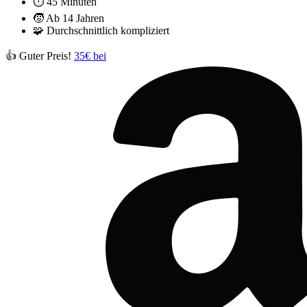
⏱️
45 Minuten
🧒
Ab 14 Jahren
🧩
Durchschnittlich kompliziert
👍 Guter Preis!
35€ bei