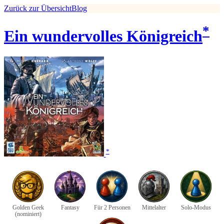
Zurück zur Übersicht
Blog
*
Ein wundervolles Königreich
*
Golden Geek
Fantasy
Für 2 Personen
Mittelalter
Solo-Modus
(nominiert)