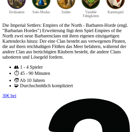
Zivilisation
Solo-Modus
Antike
Variable
Kartenspiel
Fähigkeiten
Die Imperial Settlers: Empires of the North - Barbaren-Horde (engl.
"Barbarian Hordes") Erweiterung fügt dem Spiel Empires of the
North zwei neue Barbarenclans mit ihren eigenen einzigartigen
Kartendecks hinzu: Der eine Clan besteht aus verwegenen Piraten,
die auf ihren reichhaltigen Flößen das Meer befahren, während der
andere Clan aus berüchtigten Räubern besteht, die andere Clans
sabotieren und Lösegeld fordern.
👥
1 - 4 Spieler
⏱️
45 - 90 Minuten
🧒
Ab 10 Jahren
🧩
Durchschnittlich kompliziert
30€ bei