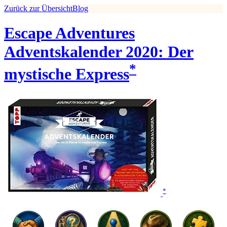
Zurück zur Übersicht
Blog
Escape Adventures
Adventskalender 2020: Der
*
mystische Express
*