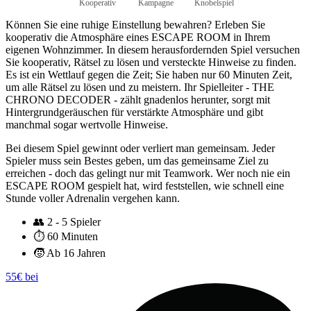
Kooperativ
Kampagne
Knobelspiel
Können Sie eine ruhige Einstellung bewahren? Erleben Sie
kooperativ die Atmosphäre eines ESCAPE ROOM in Ihrem
eigenen Wohnzimmer. In diesem herausfordernden Spiel versuchen
Sie kooperativ, Rätsel zu lösen und versteckte Hinweise zu finden.
Es ist ein Wettlauf gegen die Zeit; Sie haben nur 60 Minuten Zeit,
um alle Rätsel zu lösen und zu meistern. Ihr Spielleiter - THE
CHRONO DECODER - zählt gnadenlos herunter, sorgt mit
Hintergrundgeräuschen für verstärkte Atmosphäre und gibt
manchmal sogar wertvolle Hinweise.
Bei diesem Spiel gewinnt oder verliert man gemeinsam. Jeder
Spieler muss sein Bestes geben, um das gemeinsame Ziel zu
erreichen - doch das gelingt nur mit Teamwork. Wer noch nie ein
ESCAPE ROOM gespielt hat, wird feststellen, wie schnell eine
Stunde voller Adrenalin vergehen kann.
👥
2 - 5 Spieler
⏱️
60 Minuten
🧒
Ab 16 Jahren
55€ bei