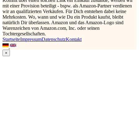
Kommt über einen solchen Link ein Einkauf zustande, werden wir
mit einer Provision beteiligt - bspw. als Amazon-Partner verdienen
wir an qualifizierten Verkäufen. Für Dich entstehen dabei keine
Mehrkosten. Wo, wann und wie Du ein Produkt kaufst, bleibt
natürlich Dir überlassen. Amazon und das Amazon-Logo sind
Warenzeichen von Amazon.com, Inc. oder seinen
Tochtergesellschaften.
Startseite
Impressum
Datenschutz
Kontakt
×