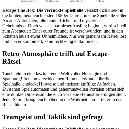
Kooperativ
Deduktion
Abenteuer
Echtzeit
Escape The Box: Die verrückte Spielhalle
versetzt dich direkt in
die bunten, neonleuchtenden 1980er-Jahre – in eine Spielhalle voller
Arcade-Automaten, blinkender Lichter und mysteriöser
Geheimnisse. Doch was als harmloser Ausflug beginnt, wird schnell
zum Abenteuer: Einer eurer Freunde ist verschwunden, und in den
Schatten lauert etwas Unheimliches. Nur wer gemeinsam Rätsel löst
und clever kombiniert, kann rechtzeitig entkommen.
Retro-Atmosphäre trifft auf Escape-
Rätsel
Taucht ein in eine faszinierende Welt voller Nostalgie und
Spannung! In neun verschiedenen Räumen erkundet ihr die
Spielhalle, entdeckt Hinweise und meistert knifflige Aufgaben.
Zwischen Spielautomaten und geheimnisvollen Portalen öffnet sich
eine dunkle Dimension, die euch vor neue Herausforderungen stellt.
Jeder Schritt bringt euch näher an die Wahrheit – oder tiefer in das
Rätsel hinein.
Teamgeist und Taktik sind gefragt