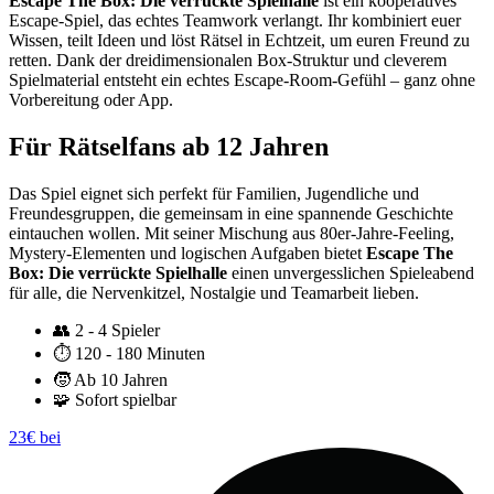
Escape The Box: Die verrückte Spielhalle
ist ein kooperatives
Escape-Spiel, das echtes Teamwork verlangt. Ihr kombiniert euer
Wissen, teilt Ideen und löst Rätsel in Echtzeit, um euren Freund zu
retten. Dank der dreidimensionalen Box-Struktur und cleverem
Spielmaterial entsteht ein echtes Escape-Room-Gefühl – ganz ohne
Vorbereitung oder App.
Für Rätselfans ab 12 Jahren
Das Spiel eignet sich perfekt für Familien, Jugendliche und
Freundesgruppen, die gemeinsam in eine spannende Geschichte
eintauchen wollen. Mit seiner Mischung aus 80er-Jahre-Feeling,
Mystery-Elementen und logischen Aufgaben bietet
Escape The
Box: Die verrückte Spielhalle
einen unvergesslichen Spieleabend
für alle, die Nervenkitzel, Nostalgie und Teamarbeit lieben.
👥
2 - 4 Spieler
⏱️
120 - 180 Minuten
🧒
Ab 10 Jahren
🧩
Sofort spielbar
23€ bei