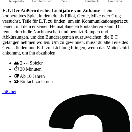
Kooperativ
Familienspiel
Sci-Fi
Thematisch
Lizenzspiel
E.T. Der Außerirdische: Lichtjahre von Zuhause
ist ein
kooperatives Spiel, in dem du als Elliot, Gertie, Mike oder Greg
versuchst, Teile für E.T. zu finden, um ein Kommunikationsgerät zu
bauen, mit dem er seinen Heimatplaneten kontaktieren kann. Du
rennst durch die Nachbarschaft und benutzt Rampen und
Abkürzungen, um den Bundesagenten auszuweichen, die E.T.
gefangen nehmen wollen. Um zu gewinnen, musst du alle Teile des
Geräts finden und E.T. zur Lichtung bringen, wenn das Mutterschiff
ankommt, um ihn abzuholen.
👥
2 - 4 Spieler
⏱️
30 Minuten
🧒
Ab 10 Jahren
🧩
Einfach zu lernen
24€ bei