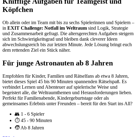
Knifflige Aufgaben für Teamgeist und
Köpfchen
Ob allein oder im Team mit bis zu sechs Spielerinnen und Spielern –
in
EXIT Challenge: Notfall im Weltraum
sind Logik, Strategie
und Zusammenarbeit gefragt. Die altersgerechten Aufgaben steigern
sich im Schwierigkeitsgrad und bleiben dank cleverer Ideen
abwechslungsreich bis zur letzten Minute. Jede Lösung bringt euch
dem rettenden Ziel ein Stück näher.
Für junge Astronauten ab 8 Jahren
Empfohlen für Kinder, Familien und Rätselfans ab etwa 8 Jahren,
bietet dieses Spiel 45 bis 90 Minuten spannenden Rätselspaß. Es
verbindet Lernen und Abenteuer auf spielerische Weise und
begeistert alle, die Weltraumthemen und Herausforderungen lieben.
Perfekt für Familienabende, Kindergeburtstage oder als
gemeinsames Erlebnis unter Freunden – bereit für den Start ins All?
👥
1 - 6 Spieler
⏱️
45 - 90 Minuten
🧒
Ab 8 Jahren