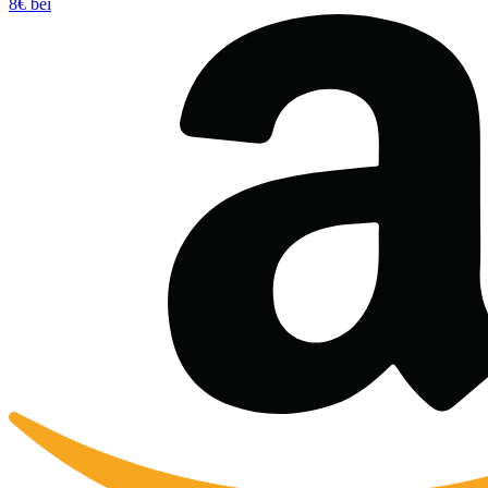
8€ bei