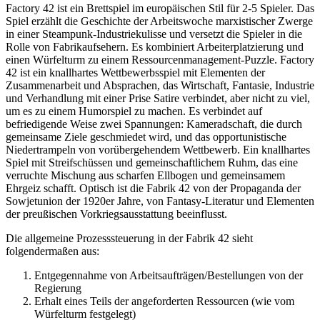
Factory 42 ist ein Brettspiel im europäischen Stil für 2-5 Spieler. Das
Spiel erzählt die Geschichte der Arbeitswoche marxistischer Zwerge
in einer Steampunk-Industriekulisse und versetzt die Spieler in die
Rolle von Fabrikaufsehern. Es kombiniert Arbeiterplatzierung und
einen Würfelturm zu einem Ressourcenmanagement-Puzzle. Factory
42 ist ein knallhartes Wettbewerbsspiel mit Elementen der
Zusammenarbeit und Absprachen, das Wirtschaft, Fantasie, Industrie
und Verhandlung mit einer Prise Satire verbindet, aber nicht zu viel,
um es zu einem Humorspiel zu machen. Es verbindet auf
befriedigende Weise zwei Spannungen: Kameradschaft, die durch
gemeinsame Ziele geschmiedet wird, und das opportunistische
Niedertrampeln von vorübergehendem Wettbewerb. Ein knallhartes
Spiel mit Streifschüssen und gemeinschaftlichem Ruhm, das eine
verruchte Mischung aus scharfen Ellbogen und gemeinsamem
Ehrgeiz schafft. Optisch ist die Fabrik 42 von der Propaganda der
Sowjetunion der 1920er Jahre, von Fantasy-Literatur und Elementen
der preußischen Vorkriegsausstattung beeinflusst.
Die allgemeine Prozesssteuerung in der Fabrik 42 sieht
folgendermaßen aus:
Entgegennahme von Arbeitsaufträgen/Bestellungen von der
Regierung
Erhalt eines Teils der angeforderten Ressourcen (wie vom
Würfelturm festgelegt)