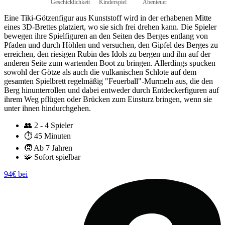
Geschicklichkeit
Kinderspiel
Abenteuer
Eine Tiki-Götzenfigur aus Kunststoff wird in der erhabenen Mitte
eines 3D-Brettes platziert, wo sie sich frei drehen kann. Die Spieler
bewegen ihre Spielfiguren an den Seiten des Berges entlang von
Pfaden und durch Höhlen und versuchen, den Gipfel des Berges zu
erreichen, den riesigen Rubin des Idols zu bergen und ihn auf der
anderen Seite zum wartenden Boot zu bringen. Allerdings spucken
sowohl der Götze als auch die vulkanischen Schlote auf dem
gesamten Spielbrett regelmäßig "Feuerball"-Murmeln aus, die den
Berg hinunterrollen und dabei entweder durch Entdeckerfiguren auf
ihrem Weg pflügen oder Brücken zum Einsturz bringen, wenn sie
unter ihnen hindurchgehen.
👥
2 - 4 Spieler
⏱️
45 Minuten
🧒
Ab 7 Jahren
🧩
Sofort spielbar
94€ bei