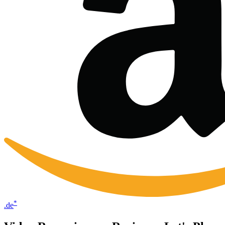
*
.de