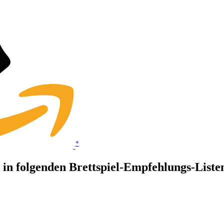
*
 es in folgenden Brettspiel-Empfehlungs-List