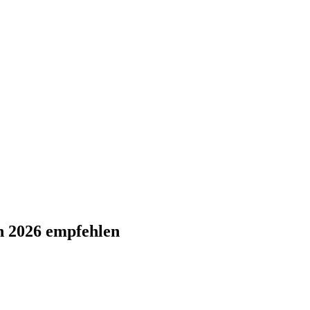
en 2026 empfehlen