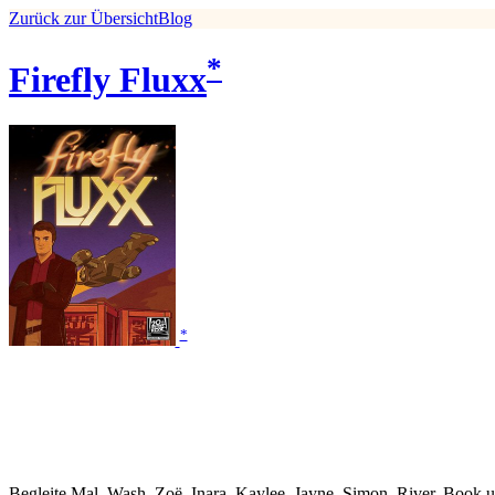
Zurück zur Übersicht
Blog
*
Firefly Fluxx
*
Begleite Mal, Wash, Zoë, Inara, Kaylee, Jayne, Simon, River, Book und