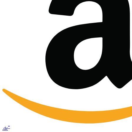
*
.de