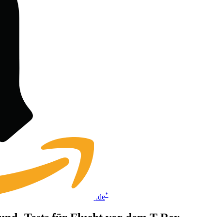
*
.de