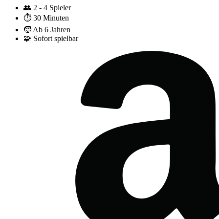
👥
2 - 4 Spieler
⏱️
30 Minuten
🧒
Ab 6 Jahren
🧩
Sofort spielbar