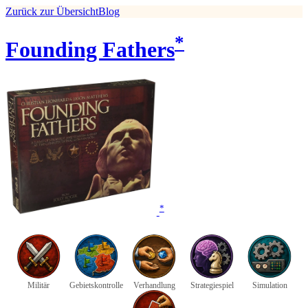
Zurück zur Übersicht
Blog
*
Founding Fathers
*
Militär
Gebietskontrolle
Verhandlung
Strategiespiel
Simulation