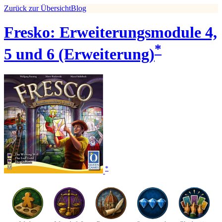
Zurück zur Übersicht
Blog
Fresko: Erweiterungsmodule 4,
*
5 und 6 (Erweiterung)
*