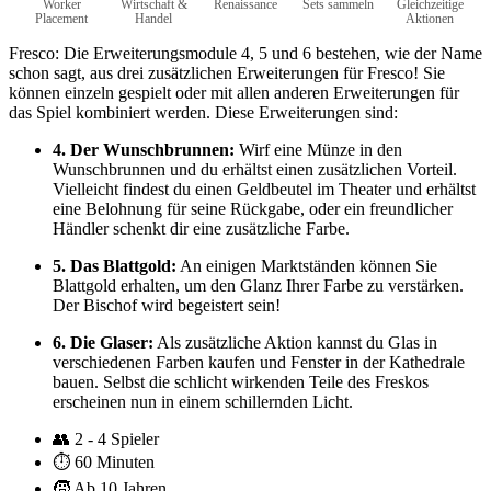
Worker
Wirtschaft &
Renaissance
Sets sammeln
Gleichzeitige
Placement
Handel
Aktionen
Fresco: Die Erweiterungsmodule 4, 5 und 6 bestehen, wie der Name
schon sagt, aus drei zusätzlichen Erweiterungen für Fresco! Sie
können einzeln gespielt oder mit allen anderen Erweiterungen für
das Spiel kombiniert werden. Diese Erweiterungen sind:
4. Der Wunschbrunnen:
Wirf eine Münze in den
Wunschbrunnen und du erhältst einen zusätzlichen Vorteil.
Vielleicht findest du einen Geldbeutel im Theater und erhältst
eine Belohnung für seine Rückgabe, oder ein freundlicher
Händler schenkt dir eine zusätzliche Farbe.
5. Das Blattgold:
An einigen Marktständen können Sie
Blattgold erhalten, um den Glanz Ihrer Farbe zu verstärken.
Der Bischof wird begeistert sein!
6. Die Glaser:
Als zusätzliche Aktion kannst du Glas in
verschiedenen Farben kaufen und Fenster in der Kathedrale
bauen. Selbst die schlicht wirkenden Teile des Freskos
erscheinen nun in einem schillernden Licht.
👥
2 - 4 Spieler
⏱️
60 Minuten
🧒
Ab 10 Jahren