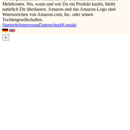
Mehrkosten. Wo, wann und wie Du ein Produkt kaufst, bleibt
natürlich Dir überlassen. Amazon und das Amazon-Logo sind
Warenzeichen von Amazon.com, Inc. oder seinen
Tochtergesellschaften.
Startseite
Impressum
Datenschutz
Kontakt
×