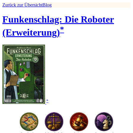
Zurück zur Übersicht
Blog
Funkenschlag: Die Roboter
*
(Erweiterung)
*