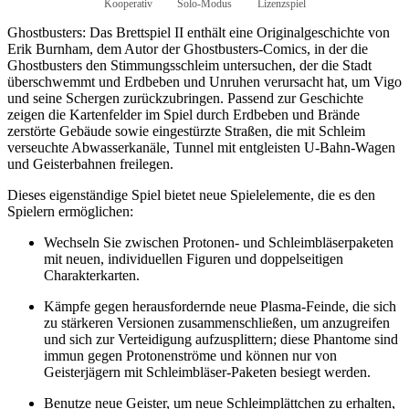
Kooperativ
Solo-Modus
Lizenzspiel
Ghostbusters: Das Brettspiel II enthält eine Originalgeschichte von
Erik Burnham, dem Autor der Ghostbusters-Comics, in der die
Ghostbusters den Stimmungsschleim untersuchen, der die Stadt
überschwemmt und Erdbeben und Unruhen verursacht hat, um Vigo
und seine Schergen zurückzubringen. Passend zur Geschichte
zeigen die Kartenfelder im Spiel durch Erdbeben und Brände
zerstörte Gebäude sowie eingestürzte Straßen, die mit Schleim
verseuchte Abwasserkanäle, Tunnel mit entgleisten U-Bahn-Wagen
und Geisterbahnen freilegen.
Dieses eigenständige Spiel bietet neue Spielelemente, die es den
Spielern ermöglichen:
Wechseln Sie zwischen Protonen- und Schleimbläserpaketen
mit neuen, individuellen Figuren und doppelseitigen
Charakterkarten.
Kämpfe gegen herausfordernde neue Plasma-Feinde, die sich
zu stärkeren Versionen zusammenschließen, um anzugreifen
und sich zur Verteidigung aufzusplittern; diese Phantome sind
immun gegen Protonenströme und können nur von
Geisterjägern mit Schleimbläser-Paketen besiegt werden.
Benutze neue Geister, um neue Schleimplättchen zu erhalten,