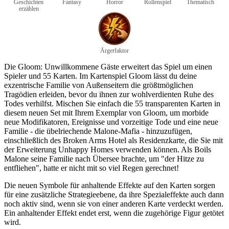
Geschichten
Fantasy
Horror
Rollenspiel
Thematisch
erzählen
Ärgerfaktor
Die Gloom: Unwillkommene Gäste erweitert das Spiel um einen
Spieler und 55 Karten. Im Kartenspiel Gloom lässt du deine
exzentrische Familie von Außenseitern die größtmöglichen
Tragödien erleiden, bevor du ihnen zur wohlverdienten Ruhe des
Todes verhilfst. Mischen Sie einfach die 55 transparenten Karten in
diesem neuen Set mit Ihrem Exemplar von Gloom, um morbide
neue Modifikatoren, Ereignisse und vorzeitige Tode und eine neue
Familie - die übelriechende Malone-Mafia - hinzuzufügen,
einschließlich des Broken Arms Hotel als Residenzkarte, die Sie mit
der Erweiterung Unhappy Homes verwenden können. Als Boils
Malone seine Familie nach Übersee brachte, um "der Hitze zu
entfliehen", hatte er nicht mit so viel Regen gerechnet!
Die neuen Symbole für anhaltende Effekte auf den Karten sorgen
für eine zusätzliche Strategieebene, da ihre Spezialeffekte auch dann
noch aktiv sind, wenn sie von einer anderen Karte verdeckt werden.
Ein anhaltender Effekt endet erst, wenn die zugehörige Figur getötet
wird.