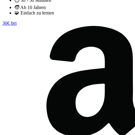
⏱️
30 - 50 Minuten
🧒
Ab 10 Jahren
🧩
Einfach zu lernen
36€ bei