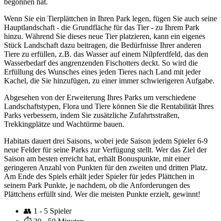
begonnen hat.
Wenn Sie ein Tierplättchen in Ihren Park legen, fügen Sie auch seine
Hauptlandschaft - die Grundfläche für das Tier - zu Ihrem Park
hinzu. Während Sie dieses neue Tier platzieren, kann ein eigenes
Stück Landschaft dazu beitragen, die Bedürfnisse Ihrer anderen
Tiere zu erfüllen, z.B. das Wasser auf einem Nilpferdfeld, das den
Wasserbedarf des angrenzenden Fischotters deckt. So wird die
Erfüllung des Wunsches eines jeden Tieres nach Land mit jeder
Kachel, die Sie hinzufügen, zu einer immer schwierigeren Aufgabe.
Abgesehen von der Erweiterung Ihres Parks um verschiedene
Landschaftstypen, Flora und Tiere können Sie die Rentabilität Ihres
Parks verbessern, indem Sie zusätzliche Zufahrtsstraßen,
Trekkingplätze und Wachtürme bauen.
Habitats dauert drei Saisons, wobei jede Saison jedem Spieler 6-9
neue Felder für seine Parks zur Verfügung stellt. Wer das Ziel der
Saison am besten erreicht hat, erhält Bonuspunkte, mit einer
geringeren Anzahl von Punkten für den zweiten und dritten Platz.
Am Ende des Spiels erhält jeder Spieler für jedes Plättchen in
seinem Park Punkte, je nachdem, ob die Anforderungen des
Plättchens erfüllt sind. Wer die meisten Punkte erzielt, gewinnt!
👥
1 - 5 Spieler