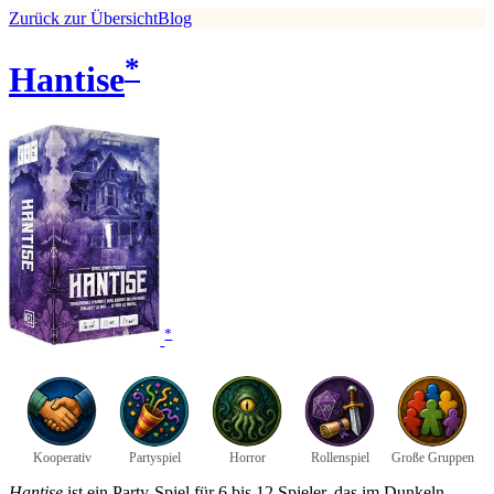
Zurück zur Übersicht
Blog
*
Hantise
*
Kooperativ
Partyspiel
Horror
Rollenspiel
Große Gruppen
Hantise
ist ein Party-Spiel für 6 bis 12 Spieler, das im Dunkeln