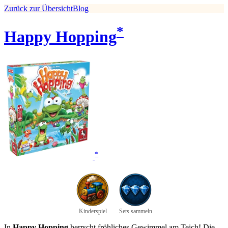
Zurück zur Übersicht
Blog
*
Happy Hopping
*
Kinderspiel
Sets sammeln
In
Happy Hopping
herrscht fröhliches Gewimmel am Teich! Die