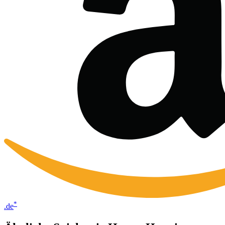
*
.de