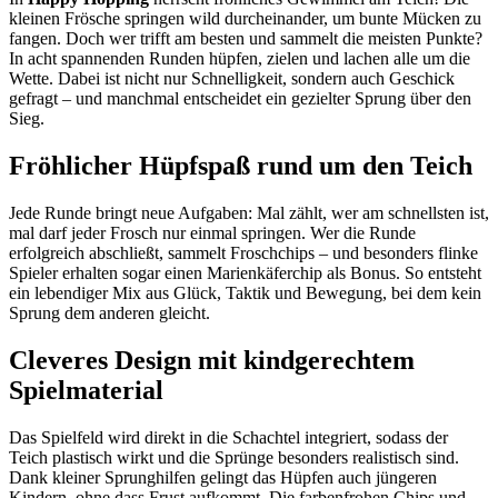
kleinen Frösche springen wild durcheinander, um bunte Mücken zu
fangen. Doch wer trifft am besten und sammelt die meisten Punkte?
In acht spannenden Runden hüpfen, zielen und lachen alle um die
Wette. Dabei ist nicht nur Schnelligkeit, sondern auch Geschick
gefragt – und manchmal entscheidet ein gezielter Sprung über den
Sieg.
Fröhlicher Hüpfspaß rund um den Teich
Jede Runde bringt neue Aufgaben: Mal zählt, wer am schnellsten ist,
mal darf jeder Frosch nur einmal springen. Wer die Runde
erfolgreich abschließt, sammelt Froschchips – und besonders flinke
Spieler erhalten sogar einen Marienkäferchip als Bonus. So entsteht
ein lebendiger Mix aus Glück, Taktik und Bewegung, bei dem kein
Sprung dem anderen gleicht.
Cleveres Design mit kindgerechtem
Spielmaterial
Das Spielfeld wird direkt in die Schachtel integriert, sodass der
Teich plastisch wirkt und die Sprünge besonders realistisch sind.
Dank kleiner Sprunghilfen gelingt das Hüpfen auch jüngeren
Kindern, ohne dass Frust aufkommt. Die farbenfrohen Chips und