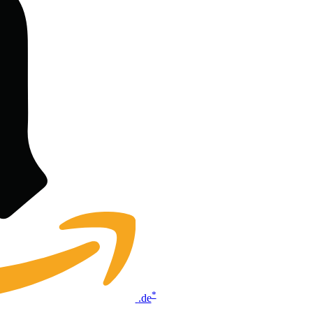
*
.de