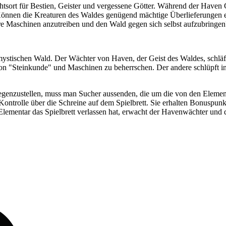
htsort für Bestien, Geister und vergessene Götter. Während der Haven 
. Können die Kreaturen des Waldes genügend mächtige Überlieferungen 
ihre Maschinen anzutreiben und den Wald gegen sich selbst aufzubringen
stischen Wald. Der Wächter von Haven, der Geist des Waldes, schläft 
e von "Steinkunde" und Maschinen zu beherrschen. Der andere schlüpft in
enzustellen, muss man Sucher aussenden, die um die von den Elementar
ntrolle über die Schreine auf dem Spielbrett. Sie erhalten Bonuspun
Elementar das Spielbrett verlassen hat, erwacht der Havenwächter und 