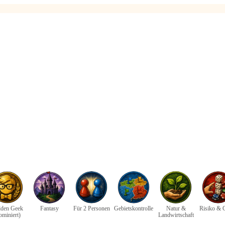
den Geek
Fantasy
Für 2 Personen
Gebietskontrolle
Natur &
Risiko & 
ominiert)
Landwirtschaft