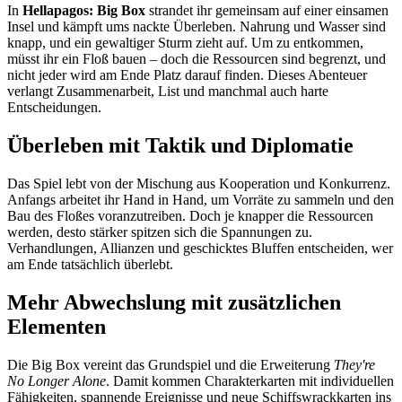
In
Hellapagos: Big Box
strandet ihr gemeinsam auf einer einsamen
Insel und kämpft ums nackte Überleben. Nahrung und Wasser sind
knapp, und ein gewaltiger Sturm zieht auf. Um zu entkommen,
müsst ihr ein Floß bauen – doch die Ressourcen sind begrenzt, und
nicht jeder wird am Ende Platz darauf finden. Dieses Abenteuer
verlangt Zusammenarbeit, List und manchmal auch harte
Entscheidungen.
Überleben mit Taktik und Diplomatie
Das Spiel lebt von der Mischung aus Kooperation und Konkurrenz.
Anfangs arbeitet ihr Hand in Hand, um Vorräte zu sammeln und den
Bau des Floßes voranzutreiben. Doch je knapper die Ressourcen
werden, desto stärker spitzen sich die Spannungen zu.
Verhandlungen, Allianzen und geschicktes Bluffen entscheiden, wer
am Ende tatsächlich überlebt.
Mehr Abwechslung mit zusätzlichen
Elementen
Die Big Box vereint das Grundspiel und die Erweiterung
They're
No Longer Alone
. Damit kommen Charakterkarten mit individuellen
Fähigkeiten, spannende Ereignisse und neue Schiffswrackkarten ins